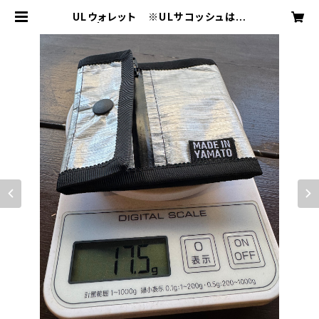
ULウォレット ※ULサコッシュは別
売り | スパローズ大和一孝公式サイ
ト