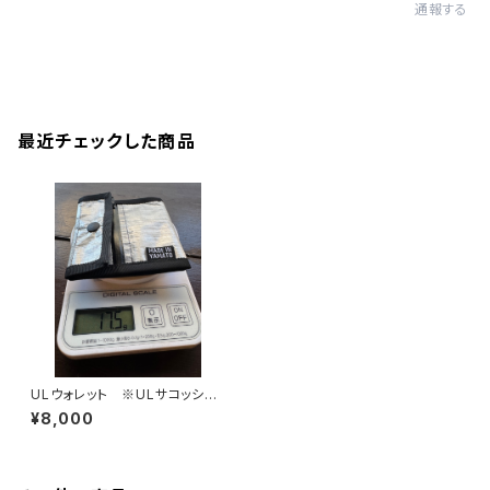
通報する
最近チェックした商品
ULウォレット ※ULサコッシュ
は別売り
¥8,000