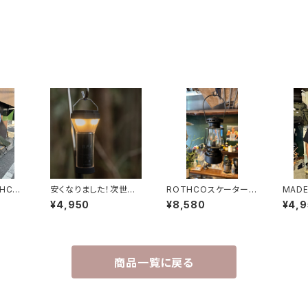
HCO
安くなりました！次世代
ROTHCOスケーターズ
MADE
ローズ
型 LEDライト『B.F.F』
ランタン
シャツ
¥4,950
¥8,580
¥4,
ック
※リン酸鉄リチウムイオ
ン電池搭載！
商品一覧に戻る