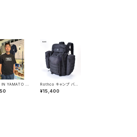
 IN YAMATO T
Rothco キャンプ バッ
（白黒2種類）
クパック（伸びます） オ
950
¥15,400
リーブ