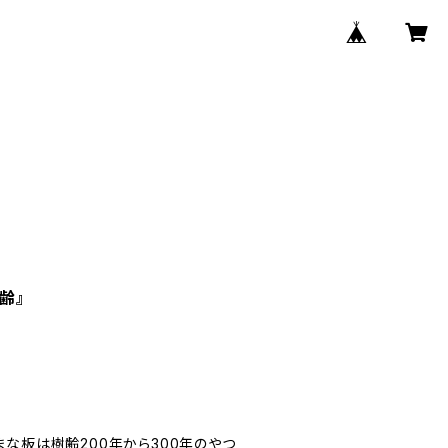
樹齢』
な板は樹齢200年から300年のやつ