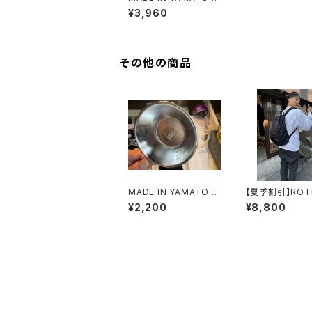
『樹齢』
¥3,960
その他の商品
MADE IN YAMATOシ
【夏季割引】ROT
ェラカップ
とユナイテッドア
¥2,200
¥8,800
のコラボバックパ