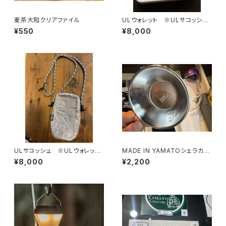
麦茶大和クリアファイル
ULウォレット ※ULサコッシュ
は別売り
¥550
¥8,000
ULサコッシュ ※ULウォレット
MADE IN YAMATOシェラカッ
は別売りです
プ
¥8,000
¥2,200