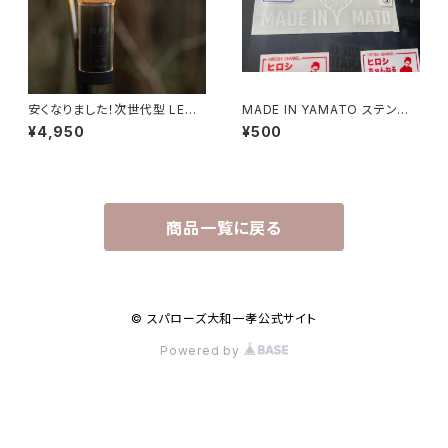
安くなりました！次世代型 LEDラ
MADE IN YAMATO ステンシ
イト『B.F.F』※リン酸鉄リチウム
ルステッカー 白のみ
¥4,950
¥500
イオン電池搭載！
商品一覧に戻る
© スパローズ大和一孝公式サイト
Powered by