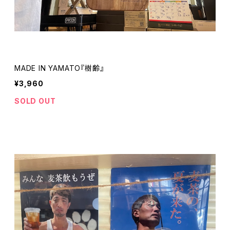
MADE IN YAMATO『樹齢』
¥3,960
SOLD OUT